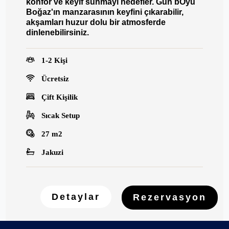
konfor ve keyif sunmayı hedefler. Gün bOyu
Boğaz'ın manzarasının keyfini çıkarabilir,
akşamları huzur dolu bir atmosferde
dinlenebilirsiniz.
1-2 Kişi
Ücretsiz
Çift Kişilik
Sıcak Setup
27 m2
Jakuzi
Detaylar
Rezervasyon