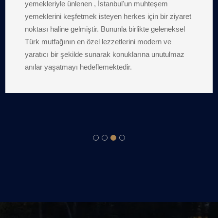
konaklama deneyimi sunmaktır. Misafirlerimizin
ihtiyaçlarına özenle ve profesyonellikle yaklaşarak,
kaliteli hizmet ve konforlu bir ortam sağlamayı
hedefliyoruz. Müşteri memnuniyetini en üst seviyede
tutarak, her ziyaretçimizin beklentilerini aşmayı
amaçlıyoruz. Otelimizde her anınızın keyifli ve rahat
geçmesi için özveriyle çalışıyoruz. Misafirlerimizin
güvenliği, konforu ve mutluluğu bizim önceliğimizdir.