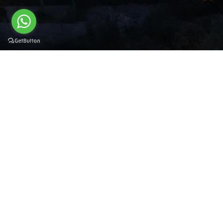
Boğazda yalı keyfini butik otel konforuyla
yaşayabileceğiniz çayınızı yudumlarken
İstanbul Boğazı’nın mavi sularını uçuşan
martıları, doğanın kalbinde yeşil ve
mavinin eşsiz güzelliğini bir hayranlıkla
izlemenin keyfine varacaksınız.
Rezervasyon
+90 212 223 4466
Soru ve Sorunlarınız İçin Bizi Arayınız!